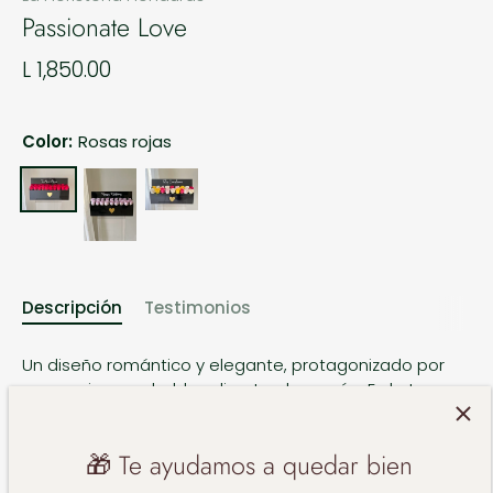
Passionate Love
L 1,850.00
Color:
Rosas rojas
Descripción
Testimonios
Un diseño romántico y elegante, protagonizado por
rosas rojas que hablan directo al corazón. En la tapa
de la base, un mensaje especial que dice “Te Amo
Amor”, para que cada detalle exprese todo lo que
🎁 Te ayudamos a quedar bien
sientes. Perfecto para celebrar el amor de una
manera única y memorable.