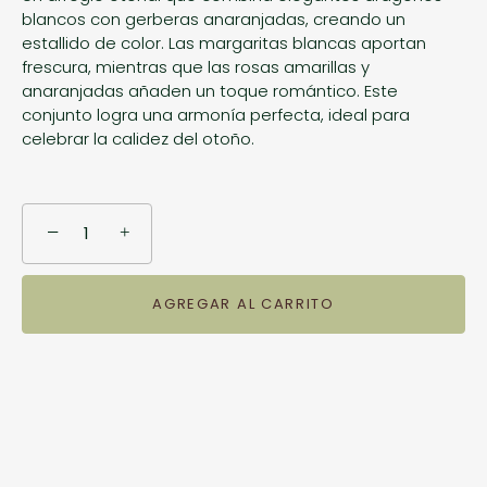
blancos con gerberas anaranjadas, creando un
🎁 Te ayudamos a quedar bien
estallido de color. Las margaritas blancas aportan
frescura, mientras que las rosas amarillas y
anaranjadas añaden un toque romántico. Este
Ideas, fechas clave y promociones directo a tu
conjunto logra una armonía perfecta, ideal para
correo.
celebrar la calidez del otoño.
−
+
ENVIAR
AGREGAR AL CARRITO