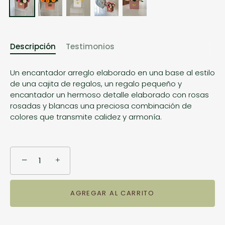
Descripción
Testimonios
Un encantador arreglo elaborado en una base al estilo
🎁 Te ayudamos a quedar bien
de una cajita de regalos, un regalo pequeño y
encantador un hermoso detalle elaborado con rosas
Ideas, fechas clave y promociones directo a tu
rosadas y blancas una preciosa combinación de
correo.
colores que transmite calidez y armonía.
−
+
ENVIAR
AGREGAR AL CARRITO